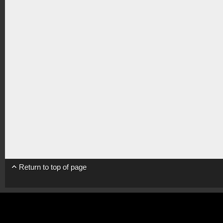
Return to top of page