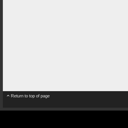
Return to top of page