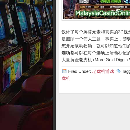
设计了每个屏幕元素和真实的3D视
是照顾一个伟大主题，事实上，游
您开始滚动卷轴，就可以知道他们的
选项都可以在每个选项上清晰标记
大量黄金老虎机 (More Gold Diggin S
Filed Under:
老虎机游戏
Tag
虎机